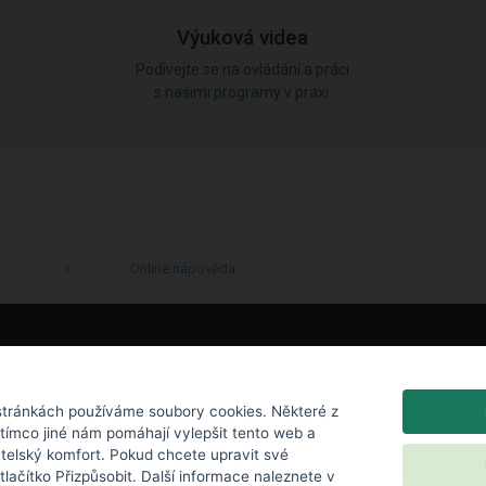
Výuková videa
Podívejte se na ovládání a práci
s našimi programy v praxi.
Online nápověda
LinkedIn
tránkách používáme soubory cookies. Některé z
atímco jiné nám pomáhají vylepšit tento web a
atelský komfort. Pokud chcete upravit své
 tlačítko Přizpůsobit. Další informace naleznete v