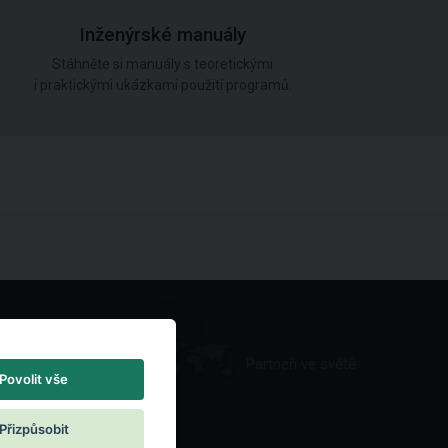
Inženýrské manuály
Stáhněte si manuály s teoretickými
i praktickými ukázkami použití programů.
Partneři ve světě
Povolit vše
Přizpůsobit