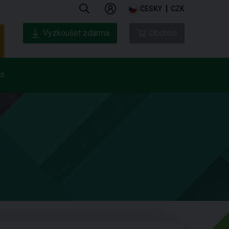
ČESKY
CZK
Vyzkoušet zdarma
Obchod
ás