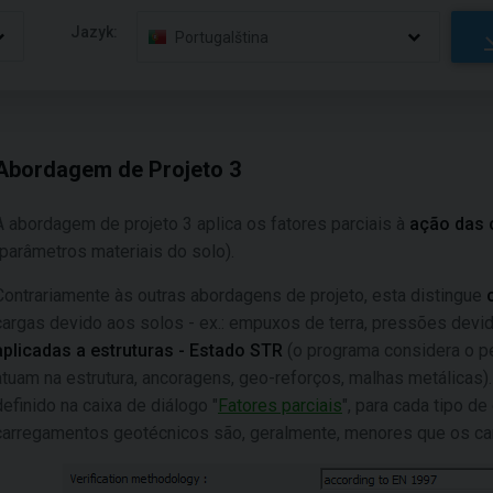
Jazyk:
Portugalština
Abordagem de Projeto 3
A abordagem de projeto 3 aplica os fatores parciais à
ação das 
(parâmetros materiais do solo).
Contrariamente às outras abordagens de projeto, esta distingue
cargas devido aos solos - ex.: empuxos de terra, pressões devid
aplicadas a estruturas - Estado STR
(o programa considera o pe
atuam na estrutura, ancoragens, geo-reforços, malhas metálicas). 
definido na caixa de diálogo "
Fatores parciais
", para cada tipo d
carregamentos geotécnicos são, geralmente, menores que os car