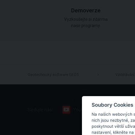
Demoverze
Vyzkoušejte si zdarma
naše programy.
Geotechnický software GEO5
Vzdělávání
Soubory Cookies
Sledujte nás:
Youtube
Facebook
Na našich webových s
nich jsou nezbytné, z
poskytnout větší uživ
nastavení, klikněte na