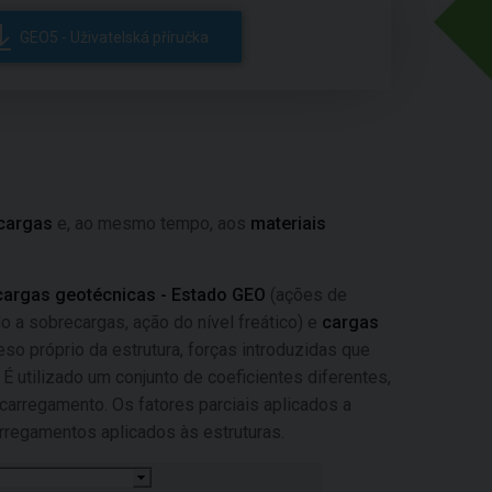
GEO5 - Uživatelská příručka
cargas
e, ao mesmo tempo, aos
materiais
cargas geotécnicas - Estado GEO
(ações de
o a sobrecargas, ação do nível freático) e
cargas
so próprio da estrutura, forças introduzidas que
É utilizado um conjunto de coeficientes diferentes,
e carregamento. Os fatores parciais aplicados a
regamentos aplicados às estruturas.