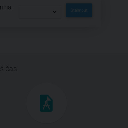
arma.
Stáhnout
š čas.