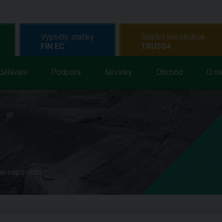
Výpočty statiky
Střešní konstrukce
FIN EC
TRUSS4
dělávání
Podpora
Novinky
Obchod
O n
ne nápověda