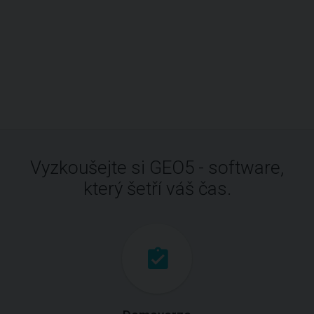
Vyzkoušejte si GEO5 - software,
který šetří váš čas.