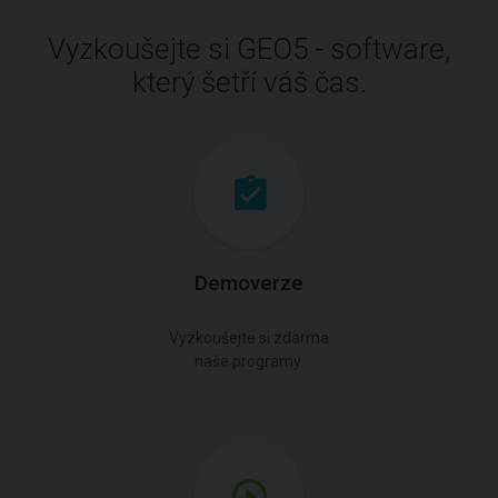
Vyzkoušejte si GEO5 - software,
který šetří váš čas.
Demoverze
Vyzkoušejte si zdarma
naše programy.