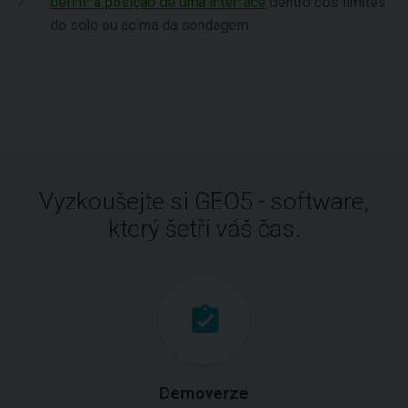
definir a posição de uma interface
dentro dos limites
do solo ou acima da sondagem
Vyzkoušejte si GEO5 - software,
který šetří váš čas.
Demoverze