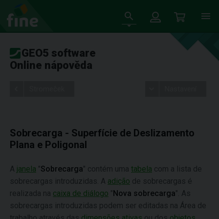
GEO5 software
Online nápověda
Stromeček
Nastavení
Sobrecarga - Superfície de Deslizamento
Plana e Poligonal
A
janela
"
Sobrecarga
" contém uma
tabela
com a lista de
sobrecargas introduzidas. A
adição
de sobrecargas é
realizada na
caixa de diálogo
"
Nova sobrecarga
". As
sobrecargas introduzidas podem ser editadas na Área de
trabalho através das
dimensões ativas
ou dos
objetos