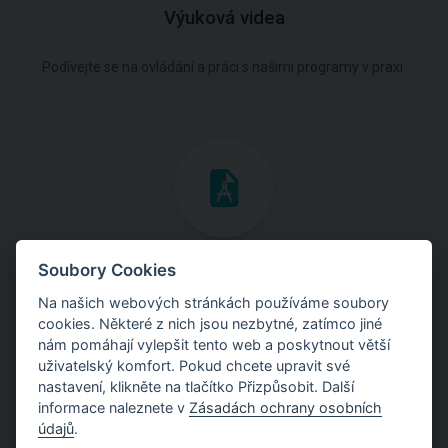
Výuková videa
Podívejte se na ovládání a práci s našimi programy v praxi.
Inženýrské manuály
Soubory Cookies
Na našich webových stránkách používáme soubory
Stáhněte si manuály s teoretickými i praktickými ukázkami
cookies. Některé z nich jsou nezbytné, zatímco jiné
použití programů.
nám pomáhají vylepšit tento web a poskytnout větší
uživatelský komfort. Pokud chcete upravit své
nastavení, klikněte na tlačítko Přizpůsobit. Další
informace naleznete v
Zásadách ochrany osobních
údajů
.