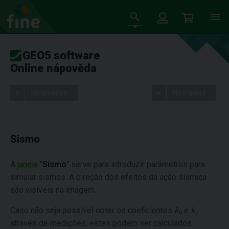
GEO5 software
Online nápověda
Stromeček
Nastavení
Sismo
A
janela
"
Sismo
" serve para introduzir parâmetros para
simular sismos. A direção dos efeitos da ação sísmica
são visíveis na imagem.
Caso não seja possível obter os coeficientes
k
e
k
h
v
através de medições, estes podem ser calculados