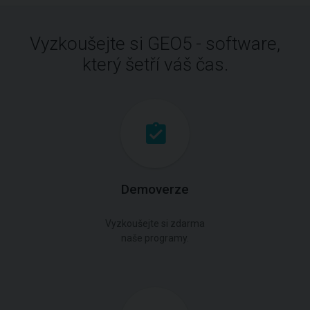
Vyzkoušejte si GEO5 - software,
který šetří váš čas.
Demoverze
Vyzkoušejte si zdarma
naše programy.