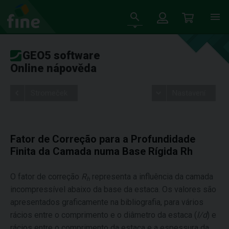
GEO5 software
Online nápověda
Stromeček
Nastavení
Fator de Correção para a Profundidade
Finita da Camada numa Base Rígida Rh
O fator de correção
R
representa a influência da camada
h
incompressível abaixo da base da estaca. Os valores são
apresentados graficamente na bibliografia, para vários
rácios entre o comprimento e o diâmetro da estaca (
l
/
d
) e
rácios entre o comprimento da estaca e a espessura da