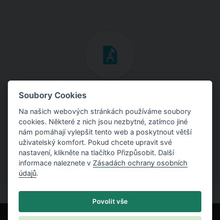
Inženýrské manuály
Soubory Cookies
Na našich webových stránkách používáme soubory
Stáhněte si manuály s teoretickými i praktickými ukázkami
cookies. Některé z nich jsou nezbytné, zatímco jiné
použití programů.
nám pomáhají vylepšit tento web a poskytnout větší
uživatelský komfort. Pokud chcete upravit své
nastavení, klikněte na tlačítko Přizpůsobit. Další
informace naleznete v
Zásadách ochrany osobních
údajů
.
Povolit vše