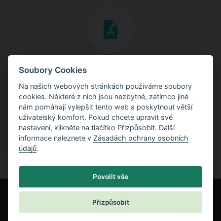
Inženýrské manuály
Soubory Cookies
Na našich webových stránkách používáme soubory
Stáhněte si manuály s teoretickými i praktickými ukázkami
cookies. Některé z nich jsou nezbytné, zatímco jiné
použití programů.
nám pomáhají vylepšit tento web a poskytnout větší
uživatelský komfort. Pokud chcete upravit své
nastavení, klikněte na tlačítko Přizpůsobit. Další
informace naleznete v
Zásadách ochrany osobních
údajů
.
Povolit vše
Přizpůsobit
© Fine spol. s r.o.