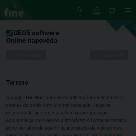
GEO5 software
Online nápověda
Stromeček
Nastavení
Terreno
A
janela
"
Terreno
" permite escolher a forma do terreno,
através do botão com a forma desejada. Na parte
esquerda da janela, é visível uma representação
esquemática dos valores a introduzir. A forma do terreno
pode ser alterada a partir da introdução de valores nos
campos de edição da janela, ou através das
dimensões