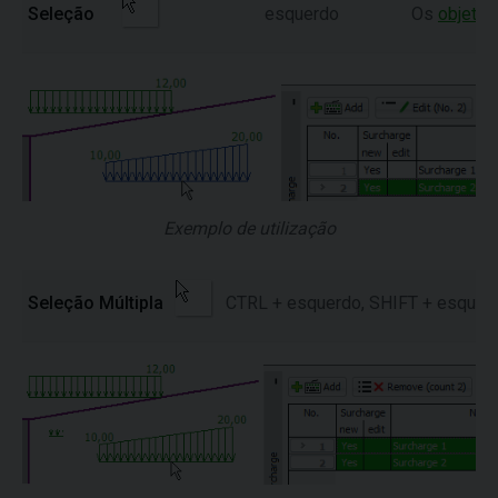
Seleção
esquerdo
Os
objetos
Exemplo de utilização
Seleção Múltipla
CTRL + esquerdo, SHIFT + esquer