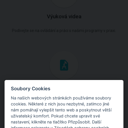
Výuková videa
Podívejte se na ovládání a práci s našimi programy v praxi.
Inženýrské manuály
Soubory Cookies
Na našich webových stránkách používáme soubory
Stáhněte si manuály s teoretickými i praktickými ukázkami
cookies. Některé z nich jsou nezbytné, zatímco jiné
použití programů.
nám pomáhají vylepšit tento web a poskytnout větší
uživatelský komfort. Pokud chcete upravit své
nastavení, klikněte na tlačítko Přizpůsobit. Další
informace naleznete v
Zásadách ochrany osobních