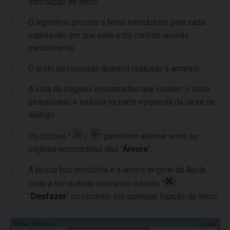
introdução do texto.
O algoritmo procura o texto introduzido para cada
expressão em que este está contido apenas
parcialmente.
O texto pesquisado aparece realçado a amarelo.
A lista de páginas encontradas que contêm o texto
pesquisado é exibida na parte esquerda da caixa de
diálogo
Os botões "
/
" permitem alternar entre as
páginas encontradas das "
Árvore
".
A busca fica concluída e a árvore original da Ajuda
volta a ser exibida utilizando o botão "
",
"
Desfazer
" ou clicando em qualquer ligação do texto.