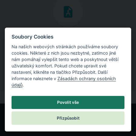
Inženýrské manuály
Soubory Cookies
Na našich webových stránkách používáme soubory
Stáhněte si manuály s teoretickými i praktickými ukázkami
cookies. Některé z nich jsou nezbytné, zatímco jiné
použití programů.
nám pomáhají vylepšit tento web a poskytnout větší
uživatelský komfort. Pokud chcete upravit své
nastavení, klikněte na tlačítko Přizpůsobit. Další
informace naleznete v
Zásadách ochrany osobních
údajů
.
Povolit vše
Přizpůsobit
© Fine spol. s r.o.