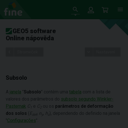
GEO5 software
Online nápověda
Stromeček
Nastavení
Subsolo
A
janela
"
Subsolo
" contém uma
tabela
com a lista de
valores dos parâmetros do
subsolo segundo Winkler-
Pasternak
C
e
C
ou os
parâmetros de deformação
1
2
dos solos
(
E
,
n
,
h
), dependendo do definido na janela
def
y
z
"
Configurações
".