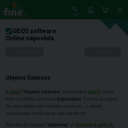
GEO5 software
Online nápověda
Stromeček
Nastavení
Objetos Externos
A
janela
"
Objetos Externos
" contém uma
tabela
com a
lista de objetos externos
importados
. O nome e origem
de cada objeto são exibidos na tabela - o objeto
selecionado é exibido ao lado da tabela.
Através dos botões "
Adicionar
" e "
Importar a partir do