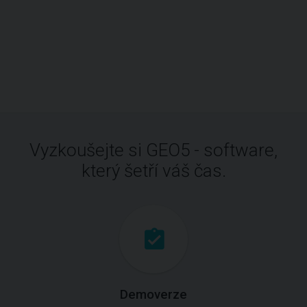
Vyzkoušejte si GEO5 - software,
který šetří váš čas.
Demoverze