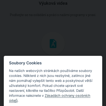
Výuková videa
Podívejte se na ovládání a práci s našimi programy v praxi.
Inženýrské manuály
Soubory Cookies
Na našich webových stránkách používáme soubory
Stáhněte si manuály s teoretickými i praktickými ukázkami
cookies. Některé z nich jsou nezbytné, zatímco jiné
použití programů.
nám pomáhají vylepšit tento web a poskytnout větší
uživatelský komfort. Pokud chcete upravit své
nastavení, klikněte na tlačítko Přizpůsobit. Další
informace naleznete v
Zásadách ochrany osobních
údajů
.