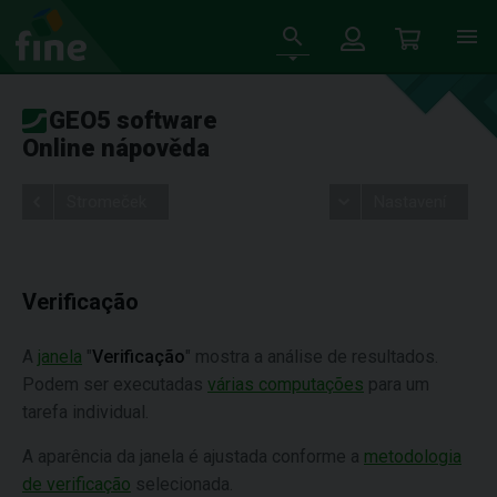
GEO5 software
Online nápověda
Stromeček
Nastavení
Verificação
A
janela
"
Verificação
" mostra a análise de resultados.
Podem ser executadas
várias computações
para um
tarefa individual.
A aparência da janela é ajustada conforme a
metodologia
de verificação
selecionada.