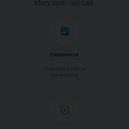
který šetří váš čas.
Demoverze
Vyzkoušejte si zdarma
naše programy.