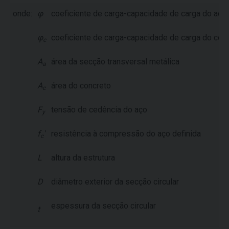
onde:
φ
coeficiente de carga-capacidade de carga do aço
φ
coeficiente de carga-capacidade de carga do con
c
A
área da secção transversal metálica
a
A
área do concreto
c
F
tensão de cedência do aço
y
f
'
resistência à compressão do aço definida
c
L
altura da estrutura
D
diâmetro exterior da secção circular
espessura da secção circular
t