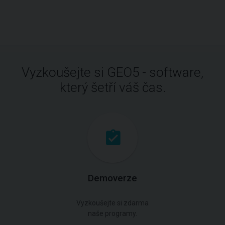
Vyzkoušejte si GEO5 - software,
který šetří váš čas.
Demoverze
Vyzkoušejte si zdarma
naše programy.