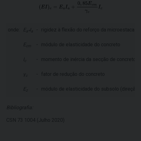
onde:
E
I
-
rigidez à flexão do reforço da microestaca
a*
a
E
-
módulo de elasticidade do concreto
cm
I
-
momento de inércia da secção de concreto
c
γ
-
fator de redução do concreto
c
E
-
módulo de elasticidade do subsolo (direção h
z
Bibliografia:
CSN 73 1004 (Julho 2020)