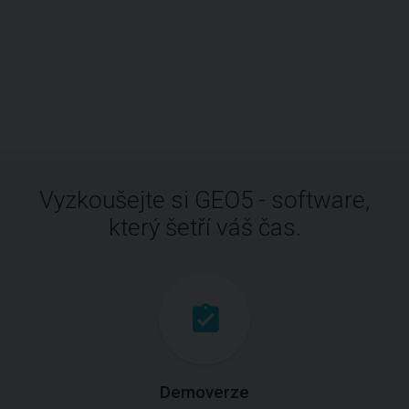
Vyzkoušejte si GEO5 - software,
který šetří váš čas.
Demoverze