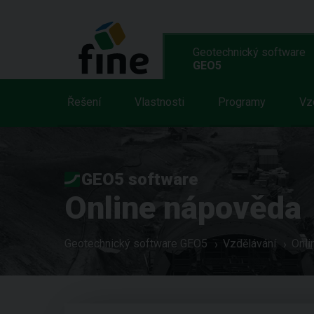
Geotechnický software
GEO5
Řešení
Vlastnosti
Programy
Vz
GEO5 software
Online nápověda
Geotechnický software GEO5
Vzdělávání
Onli