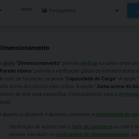
Jazyk:
Portugalština
Dimensionamento
A
janela
"
Dimensionamento
" permite
verificar
as juntas entre bl
Parede inteira
" permite a verificação global da estrutura acima
do solo de fundação, na janela "
Capacidade de Carga
". A opção 
junta acima dos blocos mais crítica. A opção "
Junta acima do b
análise de uma junta específica. O procedimento para o
dimensio
Ajuda.
A aparência da janela é ajustada consoante a
metodologia de veri
Verificação de acordo com o
fator de segurança
ou com a te
permite introduzir os
coeficientes de dimensionamento
que 