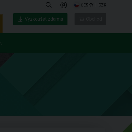
ČESKY
CZK
Vyzkoušet zdarma
Obchod
ás