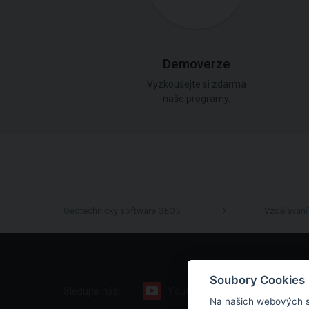
Demoverze
Vyzkoušejte si zdarma
naše programy.
Geotechnický software GEO5
Vzdělávání
Soubory Cookies
Sledujte nás:
Youtube
Facebook
Na našich webových s