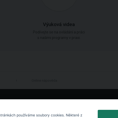
Výuková videa
Podívejte se na ovládání a práci
s našimi programy v praxi.
Online nápověda
LinkedIn
tránkách používáme soubory cookies. Některé z