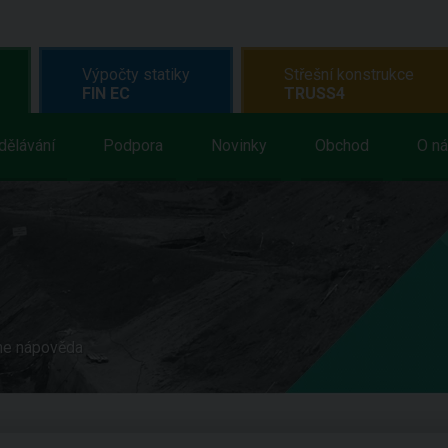
Výpočty statiky
Střešní konstrukce
FIN EC
TRUSS4
dělávání
Podpora
Novinky
Obchod
O n
ne nápověda