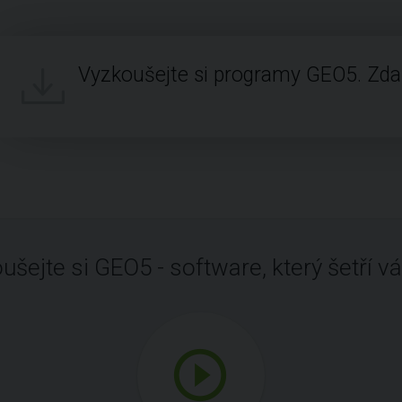
Vyzkoušejte si programy GEO5. Zd
ušejte si GEO5 - software, který šetří vá