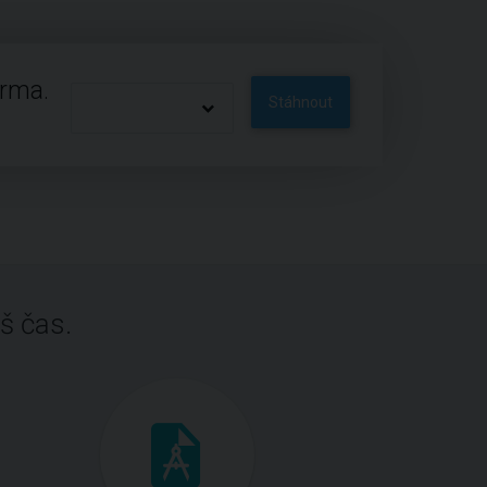
arma.
Stáhnout
š čas.