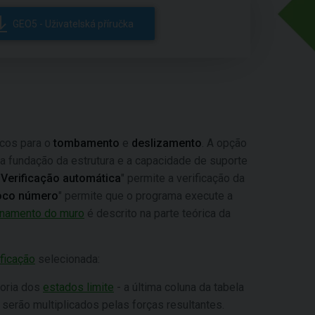
GEO5 - Uživatelská příručka
ocos para o
tombamento
e
deslizamento
. A opção
 da fundação da estrutura e a capacidade de suporte
"
Verificação automática
" permite a verificação da
loco número
" permite que o programa execute a
namento do muro
é descrito na parte teórica da
ficação
selecionada:
oria dos
estados limite
- a última coluna da tabela
serão multiplicados pelas forças resultantes.