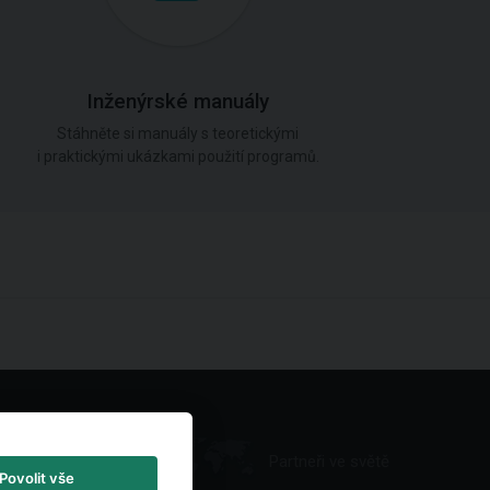
Inženýrské manuály
Stáhněte si manuály s teoretickými
i praktickými ukázkami použití programů.
Partneři ve světě
Povolit vše