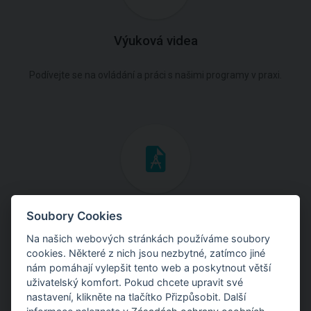
Výuková videa
Podívejte se na ovládání a práci s našimi programy v praxi.
Inženýrské manuály
Soubory Cookies
Na našich webových stránkách používáme soubory
Stáhněte si manuály s teoretickými i praktickými ukázkami
cookies. Některé z nich jsou nezbytné, zatímco jiné
použití programů.
nám pomáhají vylepšit tento web a poskytnout větší
uživatelský komfort. Pokud chcete upravit své
nastavení, klikněte na tlačítko Přizpůsobit. Další