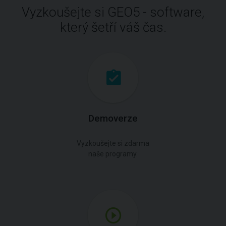
Vyzkoušejte si GEO5 - software,
který šetří váš čas.
Demoverze
Vyzkoušejte si zdarma
naše programy.