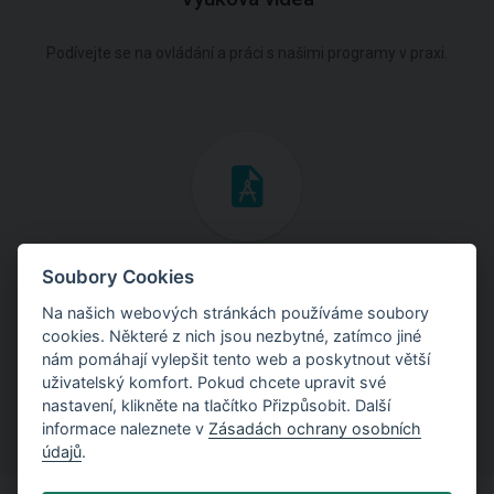
Podívejte se na ovládání a práci s našimi programy v praxi.
Inženýrské manuály
Soubory Cookies
Na našich webových stránkách používáme soubory
Stáhněte si manuály s teoretickými i praktickými ukázkami
cookies. Některé z nich jsou nezbytné, zatímco jiné
použití programů.
nám pomáhají vylepšit tento web a poskytnout větší
uživatelský komfort. Pokud chcete upravit své
nastavení, klikněte na tlačítko Přizpůsobit. Další
informace naleznete v
Zásadách ochrany osobních
údajů
.