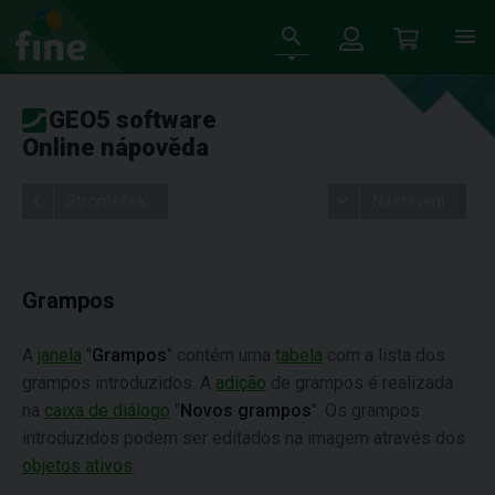
GEO5 software
Online nápověda
Stromeček
Nastavení
Grampos
A
janela
"
Grampos
" contém uma
tabela
com a lista dos
grampos introduzidos. A
adição
de grampos é realizada
na
caixa de diálogo
"
Novos grampos
". Os grampos
introduzidos podem ser editados na imagem através dos
objetos ativos
.