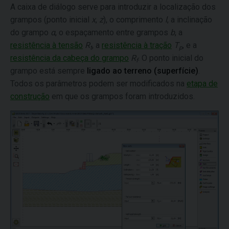
A caixa de diálogo serve para introduzir a localização dos
grampos (ponto inicial
x
,
z
), o comprimento
l
, a inclinação
do grampo
α
, o espaçamento entre grampos
b
, a
resistência à tensão
R
, a
resistência à tração
T
, e a
t
p
resistência da cabeça do grampo
R
. O ponto inicial do
f
grampo está sempre
ligado ao terreno (superfície)
.
Todos os parâmetros podem ser modificados na
etapa de
construção
em que os grampos foram introduzidos.