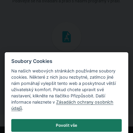
Podívejte se na ovládání a práci s našimi programy v praxi.
Inženýrské manuály
Soubory Cookies
Na našich webových stránkách používáme soubory
Stáhněte si manuály s teoretickými i praktickými ukázkami
cookies. Některé z nich jsou nezbytné, zatímco jiné
použití programů.
nám pomáhají vylepšit tento web a poskytnout větší
uživatelský komfort. Pokud chcete upravit své
nastavení, klikněte na tlačítko Přizpůsobit. Další
informace naleznete v
Zásadách ochrany osobních
údajů
.
Povolit vše