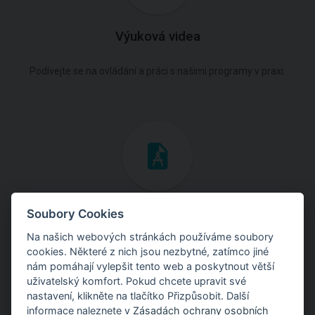
Výuková videa
Podívejte se na ovládání a práci s našimi programy v praxi.
Inženýrské manuály
Soubory Cookies
Na našich webových stránkách používáme soubory
Stáhněte si manuály s teoretickými i praktickými ukázkami
cookies. Některé z nich jsou nezbytné, zatímco jiné
použití programů.
nám pomáhají vylepšit tento web a poskytnout větší
uživatelský komfort. Pokud chcete upravit své
nastavení, klikněte na tlačítko Přizpůsobit. Další
informace naleznete v
Zásadách ochrany osobních