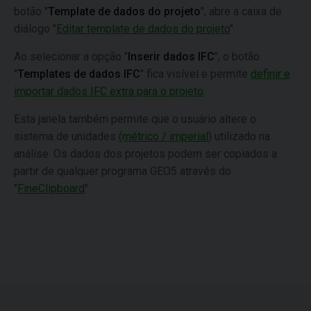
botão "
Template de dados do projeto
", abre a caixa de
diálogo "
Editar template de dados do projeto
".
Ao selecionar a opção "
Inserir dados IFC
", o botão
"
Templates de dados IFC
" fica visível e permite
definir e
importar dados IFC extra para o projeto
.
Esta janela também permite que o usuário altere o
sistema de unidades
(métrico / imperial
) utilizado na
análise. Os dados dos projetos podem ser copiados a
partir de qualquer programa GEO5 através do
"
FineClipboard
".