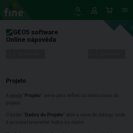
GEO5 software
Online nápověda
Stromeček
Nastavení
Projeto
A
janela
"
Projeto
" serve para definir os dados base do
projeto.
O botão "
Dados do Projeto
" abre a caixa de diálogo onde
é possível preencher todos os dados.