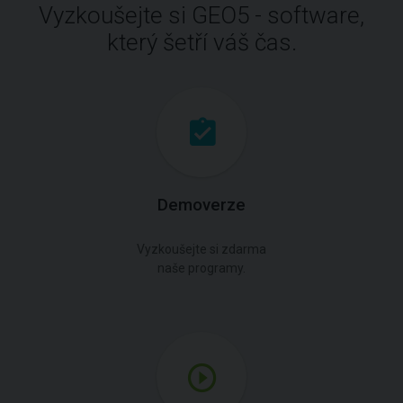
Vyzkoušejte si GEO5 - software,
který šetří váš čas.
Demoverze
Vyzkoušejte si zdarma
naše programy.