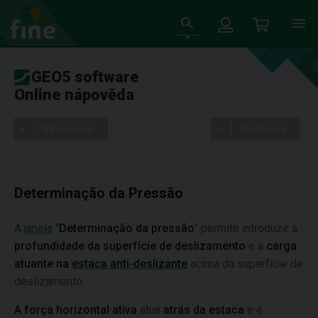
GEO5 software
Online nápověda
Stromeček
Nastavení
Determinação da Pressão
A
janela
"
Determinação da pressão
" permite introduzir a
profundidade da superfície de deslizamento
e a
carga
atuante na
estaca anti-deslizante
acima da superfície de
deslizamento.
A força horizontal ativa
atua
atrás da estaca
e é