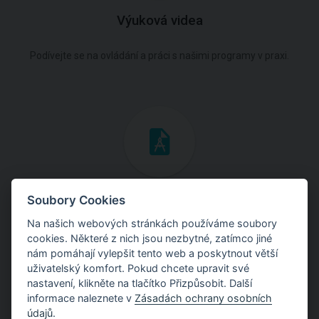
Výuková videa
Podívejte se na ovládání a práci s našimi programy v praxi.
Inženýrské manuály
Soubory Cookies
Na našich webových stránkách používáme soubory
Stáhněte si manuály s teoretickými i praktickými ukázkami
cookies. Některé z nich jsou nezbytné, zatímco jiné
použití programů.
nám pomáhají vylepšit tento web a poskytnout větší
uživatelský komfort. Pokud chcete upravit své
nastavení, klikněte na tlačítko Přizpůsobit. Další
informace naleznete v
Zásadách ochrany osobních
údajů
.