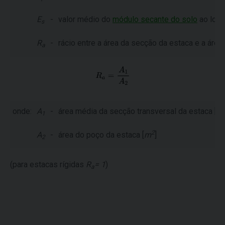
E
-
valor médio do
módulo secante do solo
ao long
s
R
-
rácio entre a área da secção da estaca e a área 
a
onde:
A
-
área média da secção transversal da estaca [
m
1
2
A
-
área do poço da estaca [
m
]
2
(para estacas rígidas
R
= 1
)
a