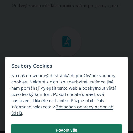
Podívejte se na ovládání a práci s našimi programy v praxi.
Inženýrské manuály
Soubory Cookies
Na našich webových stránkách používáme soubory
Stáhněte si manuály s teoretickými i praktickými ukázkami
cookies. Některé z nich jsou nezbytné, zatímco jiné
použití programů.
nám pomáhají vylepšit tento web a poskytnout větší
uživatelský komfort. Pokud chcete upravit své
nastavení, klikněte na tlačítko Přizpůsobit. Další
informace naleznete v
Zásadách ochrany osobních
údajů
.
Povolit vše