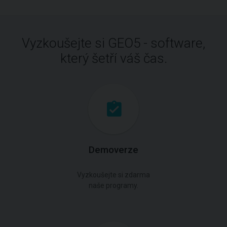
Vyzkoušejte si GEO5 - software,
který šetří váš čas.
Demoverze
Vyzkoušejte si zdarma
naše programy.