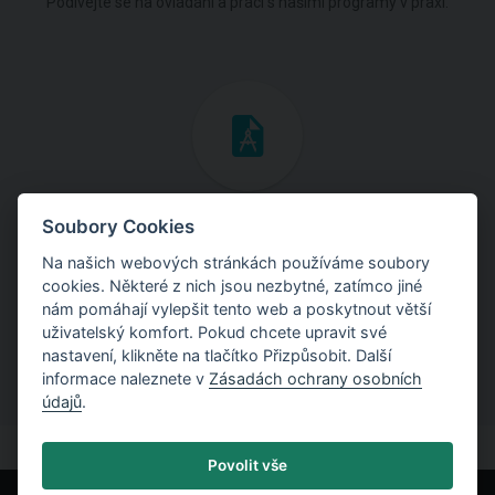
Podívejte se na ovládání a práci s našimi programy v praxi.
Inženýrské manuály
Soubory Cookies
Na našich webových stránkách používáme soubory
Stáhněte si manuály s teoretickými i praktickými ukázkami
cookies. Některé z nich jsou nezbytné, zatímco jiné
použití programů.
nám pomáhají vylepšit tento web a poskytnout větší
uživatelský komfort. Pokud chcete upravit své
nastavení, klikněte na tlačítko Přizpůsobit. Další
informace naleznete v
Zásadách ochrany osobních
údajů
.
Povolit vše