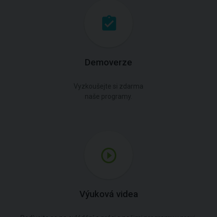
Demoverze
Vyzkoušejte si zdarma
naše programy.
Výuková videa