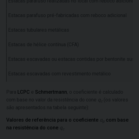
Estacas parafuso realizadas no local com reboco adicional
Estacas parafuso pré-fabricadas com reboco adicional
Estacas tubulares metálicas
Estacas de hélice contínua (CFA)
Estacas escavadas ou estacas contidas por bentonite susp
Estacas escavadas com revestimento metálico
Para
LCPC
e
Schmertmann
, o coeficiente é calculado
com base no valor da resistência do cone
q
(os valores
c
são apresentados na tabela seguinte):
Valores de referência para o coeficiente
α
com base
p
na resistência do cone
q
c