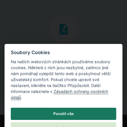
Inženýrské manuály
Soubory Cookies
Na našich webových stránkách používáme soubory
Stáhněte si manuály s teoretickými i praktickými ukázkami
cookies. Některé z nich jsou nezbytné, zatímco jiné
použití programů.
nám pomáhají vylepšit tento web a poskytnout větší
uživatelský komfort. Pokud chcete upravit své
nastavení, klikněte na tlačítko Přizpůsobit. Další
informace naleznete v
Zásadách ochrany osobních
údajů
.
Povolit vše