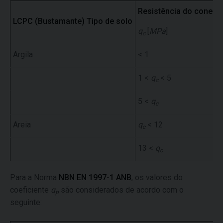
Resistência do cone
α
LCPC
(Bustamante)
Tipo de solo
q
[
MPa
]
p
c
Argila
< 1
0
1 <
q
< 5
0
c
5 <
q
0
c
Areia
q
< 12
0
c
13 <
q
0
c
Para a Norma
NBN EN 1997-1 ANB
, os valores do
coeficiente
α
são considerados de acordo com o
p
seguinte: