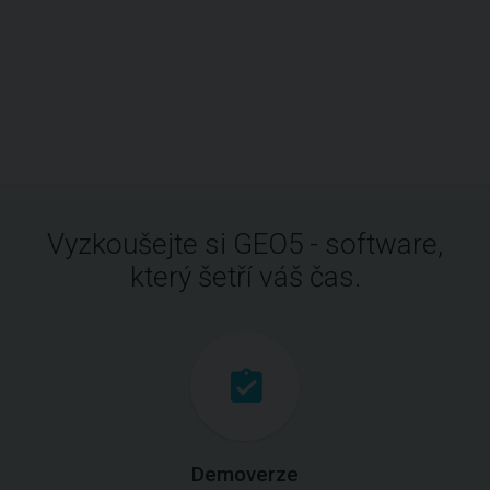
Vyzkoušejte si GEO5 - software,
který šetří váš čas.
Demoverze