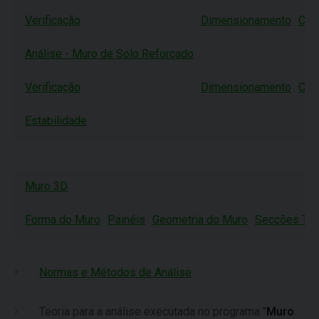
Verificação
Dimensionamento
Cap
Análise - Muro de Solo Reforçado
Verificação
Dimensionamento
Cap
Estabilidade
Muro 3D
Forma do Muro
Painéis
Geometria do Muro
Secções Tra
Normas e Métodos de Análise
Teoria para a análise executada no programa "
Muro