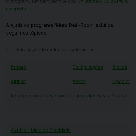
O programa também permite criar um
modelo 3D do muro
completo
.
A Ajuda do programa
"
Muro Redi-Rock
"
inclui os
seguintes tópicos
:
Introdução de dados em cada janela:
Projeto
Configurações
Blocos
Atribuir
Aterro
Tipos de R
Resistência da Face Frontal
Forças Aplicadas
Sismo
Análise - Muro de Gravidade