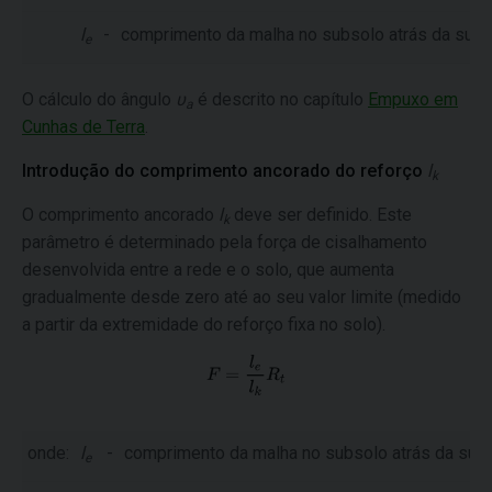
l
-
comprimento da malha no subsolo atrás da supe
e
O cálculo do ângulo
υ
é descrito no capítulo
Empuxo em
a
Cunhas de Terra
.
Introdução do comprimento ancorado do reforço
l
k
O comprimento ancorado
l
deve ser definido. Este
k
parâmetro é determinado pela força de cisalhamento
desenvolvida entre a rede e o solo, que aumenta
gradualmente desde zero até ao seu valor limite (medido
a partir da extremidade do reforço fixa no solo).
onde:
l
-
comprimento da malha no subsolo atrás da supe
e