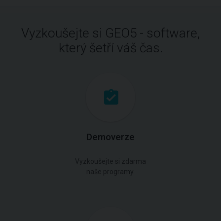
Vyzkoušejte si GEO5 - software,
který šetří váš čas.
Demoverze
Vyzkoušejte si zdarma
naše programy.