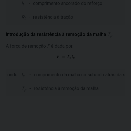
l
-
comprimento ancorado do reforço
k
R
-
resistência à tração
t
Introdução da resistência à remoção da malha
T
p
A força de remoção
F
é dada por:
onde:
l
-
comprimento da malha no subsolo atrás da sup
e
T
-
resistência à remoção da malha
p