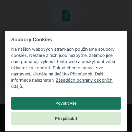
Inženýrské manuály
Soubory Cookies
Na našich webových stránkách používáme soubory
Stáhněte si manuály s teoretickými i praktickými ukázkami
cookies. Některé z nich jsou nezbytné, zatímco jiné
použití programů.
nám pomáhají vylepšit tento web a poskytnout větší
uživatelský komfort. Pokud chcete upravit své
nastavení, klikněte na tlačítko Přizpůsobit. Další
informace naleznete v
Zásadách ochrany osobních
údajů
.
Povolit vše
Přizpůsobit
© Fine spol. s r.o.