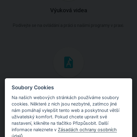
Výuková videa
Podívejte se na ovládání a práci s našimi programy v praxi.
Inženýrské manuály
Soubory Cookies
Na našich webových stránkách používáme soubory
Stáhněte si manuály s teoretickými i praktickými ukázkami
cookies. Některé z nich jsou nezbytné, zatímco jiné
použití programů.
nám pomáhají vylepšit tento web a poskytnout větší
uživatelský komfort. Pokud chcete upravit své
nastavení, klikněte na tlačítko Přizpůsobit. Další
informace naleznete v
Zásadách ochrany osobních
údajů
.