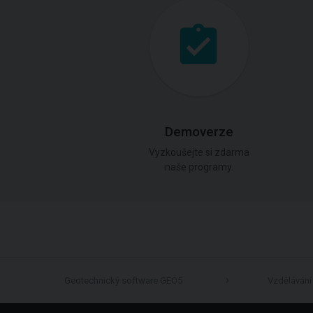
Demoverze
Vyzkoušejte si zdarma
naše programy.
Geotechnický software GEO5
Vzdělávání