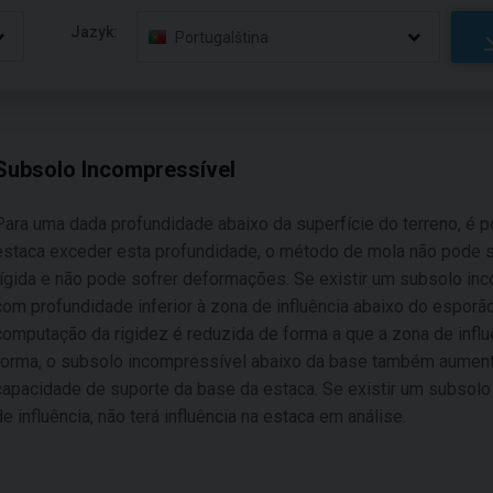
Jazyk:
Portugalština
Subsolo Incompressível
Para uma dada profundidade abaixo da superfície do terreno, é p
estaca exceder esta profundidade, o método de mola não pode se
rígida e não pode sofrer deformações. Se existir um subsolo in
com profundidade inferior à zona de influência abaixo do esporã
computação da rigidez é reduzida de forma a que a zona de infl
forma, o subsolo incompressível abaixo da base também aumenta
capacidade de suporte da base da estaca. Se existir um subsol
de influência, não terá influência na estaca em análise.