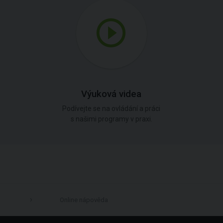
Výuková videa
Podívejte se na ovládání a práci
s našimi programy v praxi.
Online nápověda