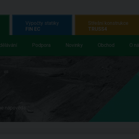
Výpočty statiky
Střešní konstrukce
FIN EC
TRUSS4
dělávání
Podpora
Novinky
Obchod
O n
ne nápověda