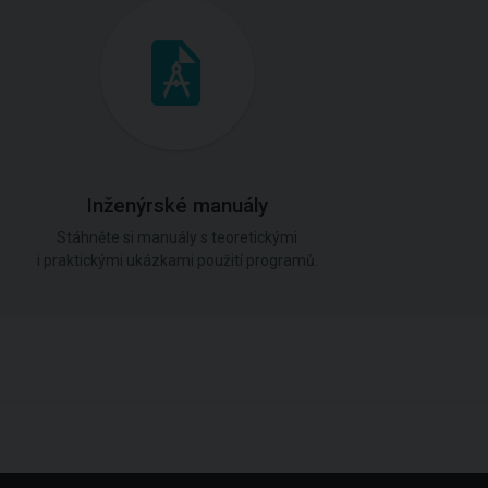
Inženýrské manuály
Stáhněte si manuály s teoretickými
i praktickými ukázkami použití programů.