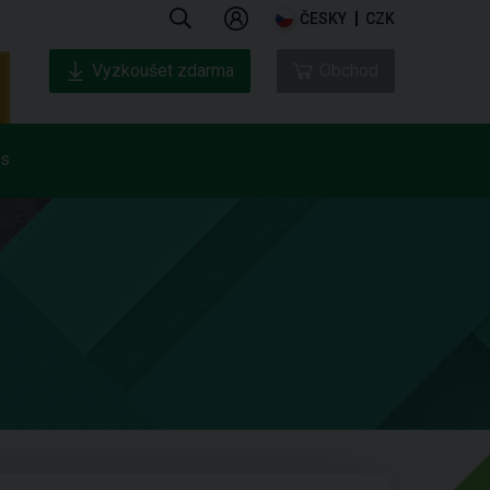
ČESKY
CZK
Vyzkoušet zdarma
Obchod
ás