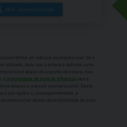
GEO5 - Uživatelská příručka
ossível definir um subsolo incompressível. Se a
r utilizado, dado que a estaca é definida como
compressível abaixo do esporão da estaca, mas
o, a
profundidade da zona de influência
para a
uência alcance o subsolo incompressível. Desta
 a sua rigidez e, consequentemente, a
o incompressível abaixo da profundidade da zona