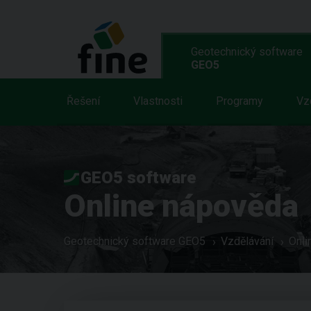
Geotechnický software
GEO5
Řešení
Vlastnosti
Programy
Vz
GEO5 software
Online nápověda
Geotechnický software GEO5
Vzdělávání
Onli