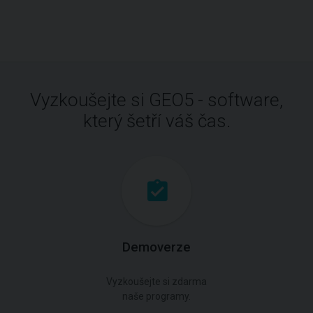
Vyzkoušejte si GEO5 - software,
který šetří váš čas.
Demoverze
Vyzkoušejte si zdarma
naše programy.