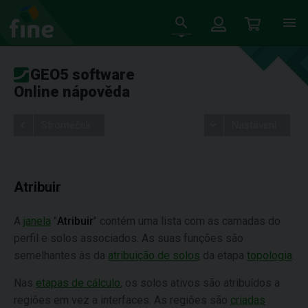
GEO5 software
Online nápověda
Stromeček
Nastavení
Atribuir
A
janela
"
Atribuir
" contém uma lista com as camadas do
perfil e solos associados. As suas funções são
semelhantes às da
atribuição de solos
da etapa
topologia
.
Nas
etapas de cálculo
, os solos ativos são atribuídos a
regiões em vez a interfaces. As regiões são
criadas