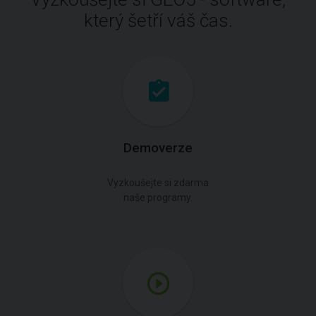
který šetří váš čas.
Demoverze
Vyzkoušejte si zdarma
naše programy.