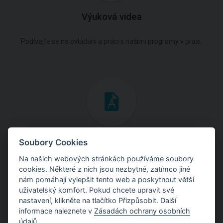
Výuková videa
Podívejte se na ovládání a práci s našimi programy v praxi.
Inženýrské manuály
Soubory Cookies
Na našich webových stránkách používáme soubory
Stáhněte si manuály s teoretickými i praktickými ukázkami
cookies. Některé z nich jsou nezbytné, zatímco jiné
použití programů.
nám pomáhají vylepšit tento web a poskytnout větší
uživatelský komfort. Pokud chcete upravit své
nastavení, klikněte na tlačítko Přizpůsobit. Další
informace naleznete v
Zásadách ochrany osobních
údajů
.