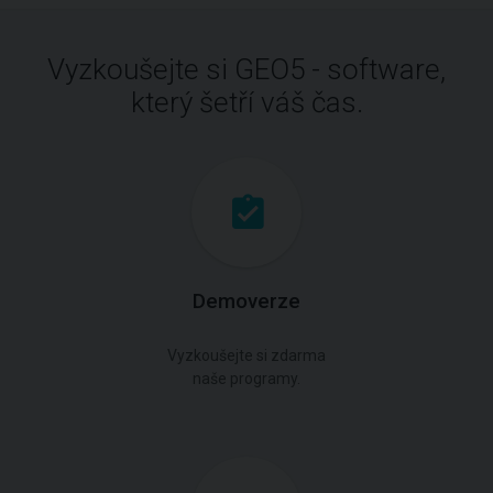
Vyzkoušejte si GEO5 - software,
který šetří váš čas.
Demoverze
Vyzkoušejte si zdarma
naše programy.