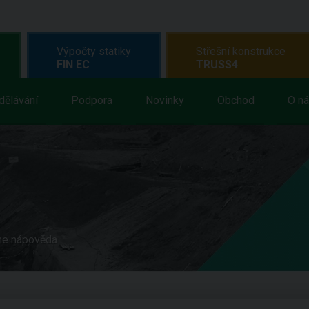
Výpočty statiky
Střešní konstrukce
FIN EC
TRUSS4
dělávání
Podpora
Novinky
Obchod
O n
ne nápověda