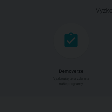
Vyzko
Demoverze
Vyzkoušejte si zdarma
naše programy.