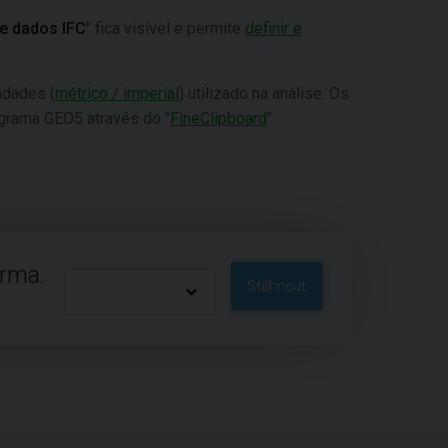
e dados IFC
" fica visível e permite
definir e
idades (
métrico / imperial
) utilizado na análise. Os
ograma GEO5 através do "
FineClipboard
".
arma.
Stáhnout