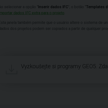
Ao selecionar a opção "
Inserir dados IFC
", o botão "
Templates d
importar dados IFC extra para o projeto
.
Esta janela também permite que o usuário altere o sistema de un
dados dos projetos podem ser copiados a partir de qualquer pr
Vyzkoušejte si programy GEO5. Zd