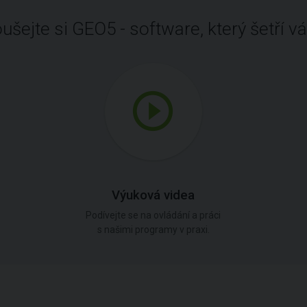
ušejte si GEO5 - software, který šetří vá
Výuková videa
Podívejte se na ovládání a práci
s našimi programy v praxi.