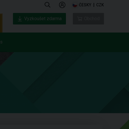
ČESKY
CZK
Vyzkoušet zdarma
Obchod
ás