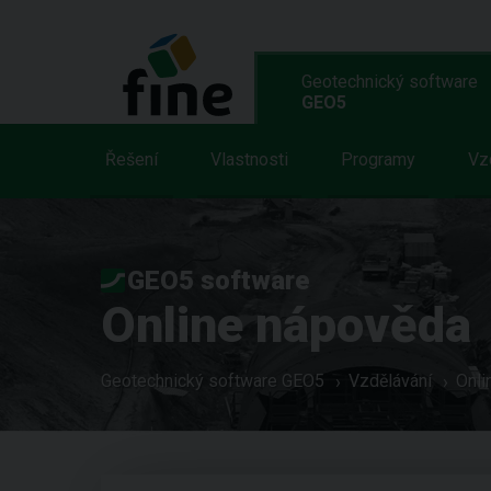
Geotechnický software
GEO5
Řešení
Vlastnosti
Programy
Vz
GEO5 software
Online nápověda
Geotechnický software GEO5
Vzdělávání
Onli