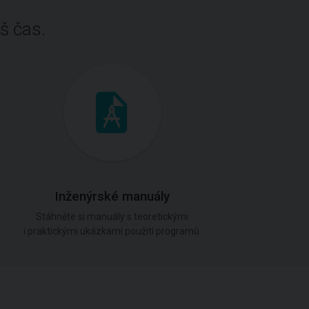
š čas.
Inženýrské manuály
Stáhněte si manuály s teoretickými
i praktickými ukázkami použití programů.