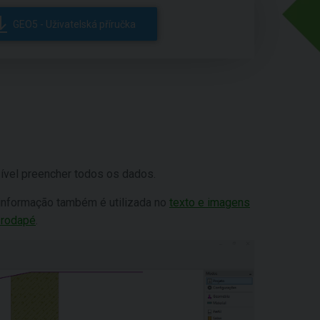
GEO5 - Uživatelská příručka
sível preencher todos os dados.
a informação também é utilizada no
texto e imagens
 rodapé
.