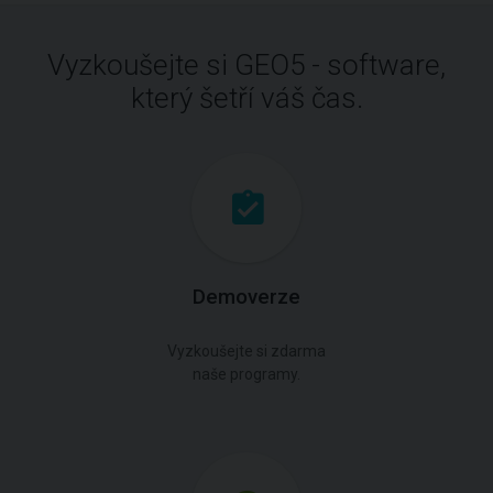
Vyzkoušejte si GEO5 - software,
který šetří váš čas.
Demoverze
Vyzkoušejte si zdarma
naše programy.