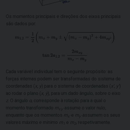
Os momentos principais e direções dos eixos principais
são dados por:
Cada variável individual tem o seguinte propósito: as
forças internas podem ser transformadas do sistema de
coordenadas (
x
,
y
) para o sistema de coordenadas (
x'
,
y'
)
ao rodar o plano (
x
,
y
), para um dado ângulo, sobre o eixo
z
. O ângulo
α
, corresponde à rotação para a qual o
momento transformado
m
assume o valor nulo,
x'y'
enquanto que os momentos
m
e
m
assumem os seus
x'
y'
valores máximo e mínimo
m
e
m
, respetivamente.
1
2