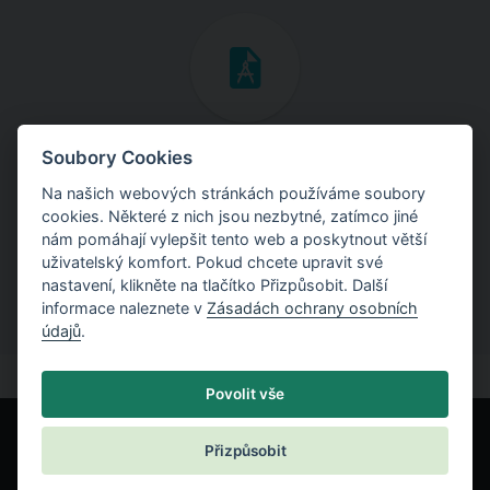
Inženýrské manuály
Soubory Cookies
Na našich webových stránkách používáme soubory
Stáhněte si manuály s teoretickými i praktickými ukázkami
cookies. Některé z nich jsou nezbytné, zatímco jiné
použití programů.
nám pomáhají vylepšit tento web a poskytnout větší
uživatelský komfort. Pokud chcete upravit své
nastavení, klikněte na tlačítko Přizpůsobit. Další
informace naleznete v
Zásadách ochrany osobních
údajů
.
Povolit vše
Přizpůsobit
© Fine spol. s r.o.