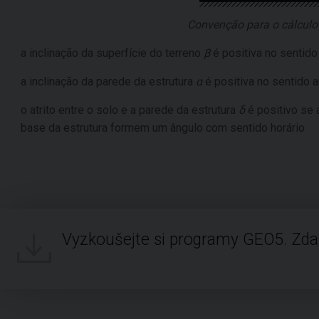
Convenção para o cálcul
a inclinação da superfície do terreno
β
é positiva no sentido 
a inclinação da parede da estrutura
α
é positiva no sentido a
o atrito entre o solo e a parede da estrutura
δ
é positivo se 
base da estrutura formem um ângulo com sentido horário
Vyzkoušejte si programy GEO5. Zd