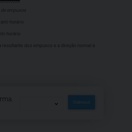
o de empuxos
anti-horário
nti-horário
a resultante dos empuxos e a direção normal à
arma.
Stáhnout