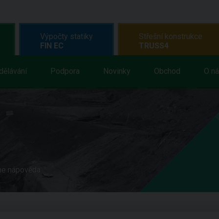
Výpočty statiky
Střešní konstrukce
FIN EC
TRUSS4
dělávání
Podpora
Novinky
Obchod
O n
ne nápověda