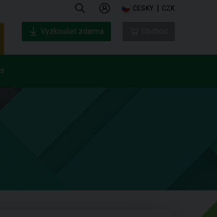
ČESKY
CZK
Vyzkoušet zdarma
Obchod
ás