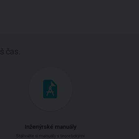
š čas.
Inženýrské manuály
Stáhněte si manuály s teoretickými