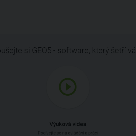
ušejte si GEO5 - software, který šetří vá
Výuková videa
Podívejte se na ovládání a práci