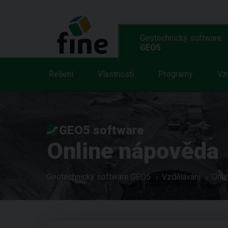
Geotechnický software
GEO5
Řešení
Vlastnosti
Programy
Vz
GEO5 software
Online nápověda
Geotechnický software GEO5
Vzdělávání
Onli