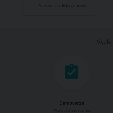
Muro com parte traseira reta
Vyzko
Demoverze
Vyzkoušejte si zdarma