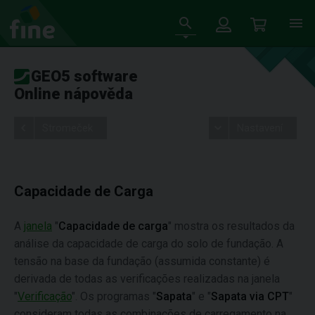
GEO5 software
Online nápověda
Stromeček
Nastavení
Capacidade de Carga
A
janela
"
Capacidade de carga
" mostra os resultados da
análise da capacidade de carga do solo de fundação. A
tensão na base da fundação (assumida constante) é
derivada de todas as verificações realizadas na janela
"
Verificação
". Os programas "
Sapata
" e "
Sapata via CPT
"
consideram todas as combinações de carregamento na