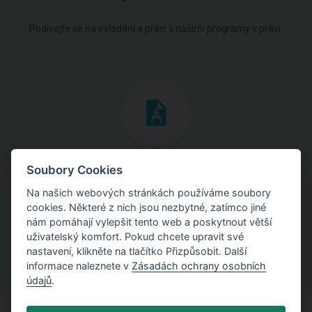
Podívejte se na ovládání a práci s našimi programy v praxi.
Inženýrské manuály
Soubory Cookies
Na našich webových stránkách používáme soubory
Stáhněte si manuály s teoretickými i praktickými ukázkami
cookies. Některé z nich jsou nezbytné, zatímco jiné
použití programů.
nám pomáhají vylepšit tento web a poskytnout větší
uživatelský komfort. Pokud chcete upravit své
nastavení, klikněte na tlačítko Přizpůsobit. Další
informace naleznete v
Zásadách ochrany osobních
údajů
.