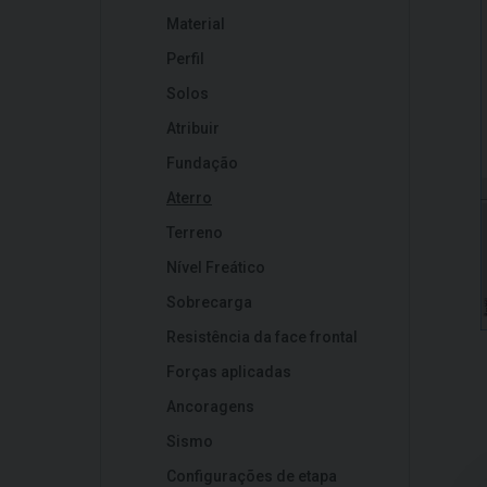
Material
Perfil
Solos
Atribuir
Fundação
Aterro
Terreno
Nível Freático
Sobrecarga
Resistência da face frontal
Forças aplicadas
Ancoragens
Sismo
Configurações de etapa