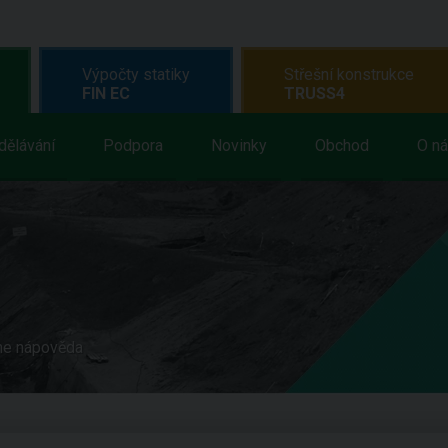
Výpočty statiky
Střešní konstrukce
FIN EC
TRUSS4
dělávání
Podpora
Novinky
Obchod
O n
ne nápověda