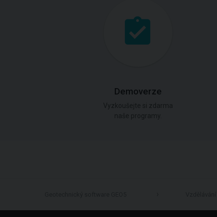
Demoverze
Vyzkoušejte si zdarma
naše programy.
Geotechnický software GEO5
Vzdělávání