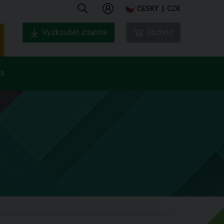
ČESKY
CZK
Vyzkoušet zdarma
Obchod
ás