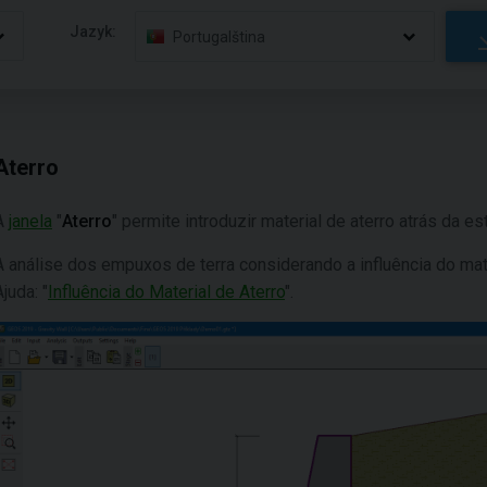
Jazyk:
Portugalština
Aterro
A
janela
"
Aterro
" permite introduzir material de aterro atrás da est
A análise dos empuxos de terra considerando a influência do mater
Ajuda: "
Influência do Material de Aterro
".