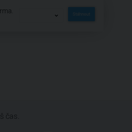
arma.
Stáhnout
š čas.