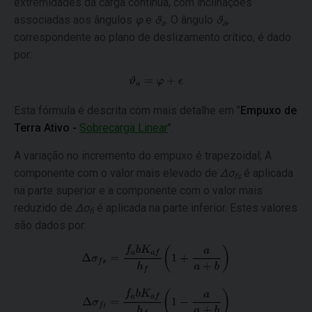
extremidades da carga contínua, com inclinações
associadas aos ângulos
φ
e
ϑ
. O ângulo
ϑ
,
a
a
correspondente ao plano de deslizamento crítico, é dado
por:
Esta fórmula é descrita com mais detalhe em "
Empuxo de
Terra Ativo -
Sobrecarga Linear
".
A variação no incremento do empuxo é trapezoidal; A
componente com o valor mais elevado de
Δσ
é aplicada
fs
na parte superior e a componente com o valor mais
reduzido de
Δσ
é aplicada na parte inferior. Estes valores
fi
são dados por: