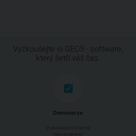
Vyzkoušejte si GEO5 - software,
který šetří váš čas.
Demoverze
Vyzkoušejte si zdarma
naše programy.