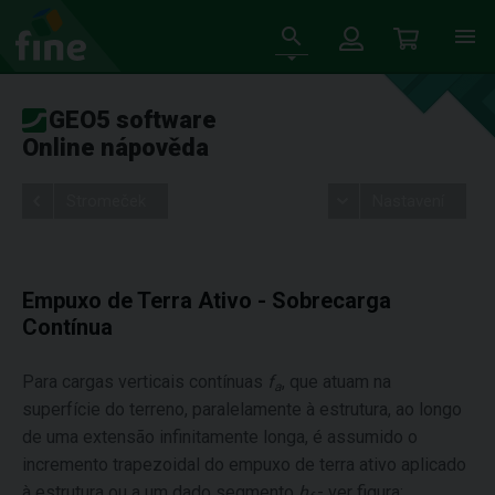
GEO5 software
Online nápověda
Stromeček
Nastavení
Empuxo de Terra Ativo - Sobrecarga
Contínua
Para cargas verticais contínuas
f
, que atuam na
a
superfície do terreno, paralelamente à estrutura, ao longo
de uma extensão infinitamente longa, é assumido o
incremento trapezoidal do empuxo de terra ativo aplicado
à estrutura ou a um dado segmento
h
- ver figura: