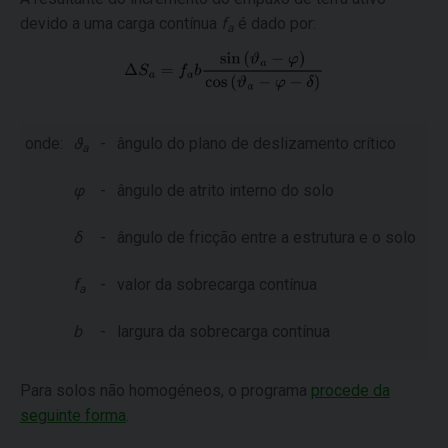
devido a uma carga contínua
f
é dado por:
a
onde:
ϑ
-
ângulo do plano de deslizamento crítico
a
φ
-
ângulo de atrito interno do solo
δ
-
ângulo de fricção entre a estrutura e o solo
f
-
valor da sobrecarga contínua
a
b
-
largura da sobrecarga contínua
Para solos não homogéneos, o programa
procede da
seguinte forma
.