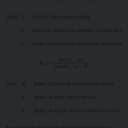
onde:
f
-
valor da sobrecarga contínua
a
b
-
largura da sobrecarga contínua, com direção nor
h
-
seção carregada pelo aumento do empuxo de ter
f
onde:
ϑ
-
ângulo do plano de deslizamento crítico
a
φ
-
ângulo de atrito interno do solo
δ
-
ângulo de fricção entre a estrutura e o solo
A resultante do incremento do empuxo de terra ativo