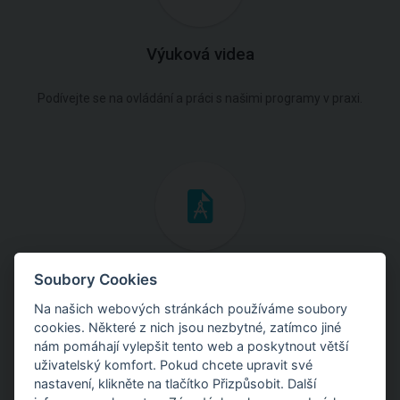
Výuková videa
Podívejte se na ovládání a práci s našimi programy v praxi.
Inženýrské manuály
Soubory Cookies
Na našich webových stránkách používáme soubory
Stáhněte si manuály s teoretickými i praktickými ukázkami
cookies. Některé z nich jsou nezbytné, zatímco jiné
použití programů.
nám pomáhají vylepšit tento web a poskytnout větší
uživatelský komfort. Pokud chcete upravit své
nastavení, klikněte na tlačítko Přizpůsobit. Další