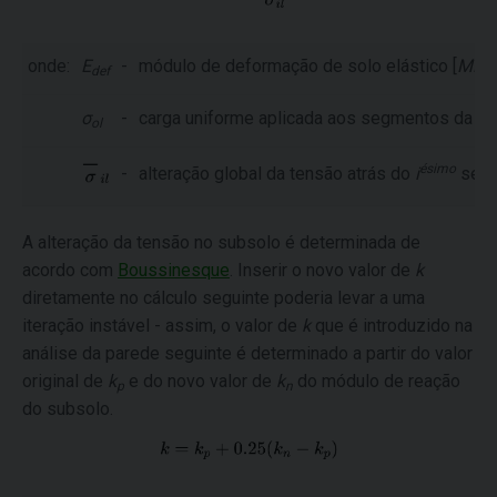
onde:
E
-
módulo de deformação de solo elástico [
MPa
def
σ
-
carga uniforme aplicada aos segmentos da est
ol
ésimo
-
alteração global da tensão atrás do
i
segme
A alteração da tensão no subsolo é determinada de
acordo com
Boussinesque
. Inserir o novo valor de
k
diretamente no cálculo seguinte poderia levar a uma
iteração instável - assim, o valor de
k
que é introduzido na
análise da parede seguinte é determinado a partir do valor
original de
k
e do novo valor de
k
do módulo de reação
p
n
do subsolo.