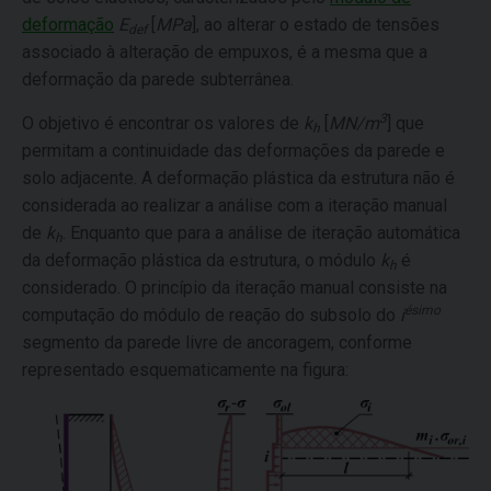
deformação
E
[
MPa
], ao alterar o estado de tensões
def
associado à alteração de empuxos, é a mesma que a
deformação da parede subterrânea.
3
O objetivo é encontrar os valores de
k
[
MN/m
] que
h
permitam a continuidade das deformações da parede e
solo adjacente. A deformação plástica da estrutura não é
considerada ao realizar a análise com a iteração manual
de
k
. Enquanto que para a análise de iteração automática
h
da deformação plástica da estrutura, o módulo
k
é
h
considerado. O princípio da iteração manual consiste na
ésimo
computação do módulo de reação do subsolo do
i
segmento da parede livre de ancoragem, conforme
representado esquematicamente na figura: