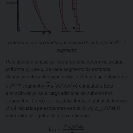
ésimo
Determinação do módulo de reação do subsolo do
i
segmento
Para alterar a tensão
σ
- σ
, o programa determina a carga
r
uniforme
σ
[
MPa
] de cada segmento da estrutura.
ol
Seguidamente, a alteração global da tensão que atravessa
ésimo
o
i
segmento (
[
MPa
m
]) é computada. Esta
*
alteração deve-se à carga adicional do subsolo nos
segmentos
1
a
n
(
σ
- σ
). A alteração global da tensão
ol,1
ol,n
Δσ
é reduzida pela robustez estrutural
m
σ
[
MPa
]. O
i
i*
or,i
novo valor da rigidez da mola é dado por: