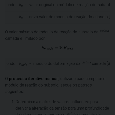
onde:
k
-
valor original do módulo de reação do subsolo [
p
k
-
novo valor do módulo de reação do subsolo [
M
n
ésima
O valor máximo do módulo de reação do subsolo da
i
camada é limitado por:
ésima
onde:
E
-
módulo de deformação da
i
camada [
MP
def,i
O
processo iterativo manual
, utilizado para computar o
módulo de reação do subsolo, segue os passos
seguintes:
Determinar a matriz de valores influentes para
derivar a alteração da tensão para uma profundidade
ésimo
do subsolo que atravessa o
i
segmente da