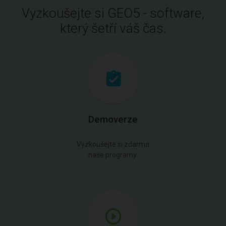
Vyzkoušejte si GEO5 - software,
který šetří váš čas.
Demoverze
Vyzkoušejte si zdarma
naše programy.