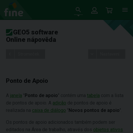
GEO5 software
Online nápověda
Stromeček
Nastavení
Ponto de Apoio
A
janela
"
Ponto de apoio
" contém uma
tabela
com a lista
de pontos de apoio. A
adição
de pontos de apoio é
realizada na
caixa de diálogo
"
Novos pontos de apoio
".
Os pontos de apoio adicionados também podem ser
editados na Área de trabalho, através dos
objetos ativos
.