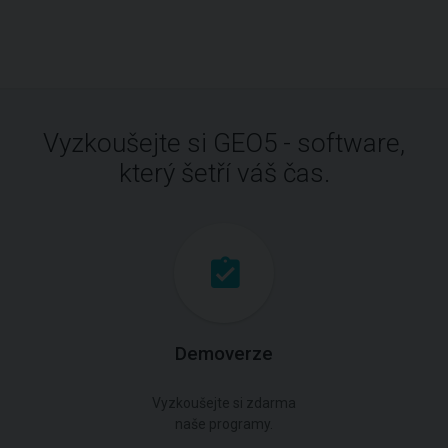
Vyzkoušejte si GEO5 - software,
který šetří váš čas.
Demoverze
Vyzkoušejte si zdarma
naše programy.