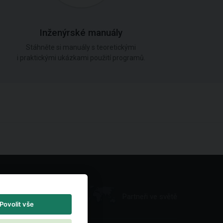
Inženýrské manuály
Stáhněte si manuály s teoretickými
i praktickými ukázkami použití programů.
Partneři ve světě
Povolit vše