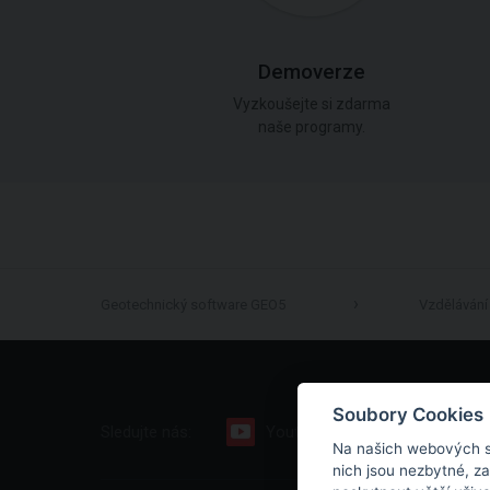
Demoverze
Vyzkoušejte si zdarma
naše programy.
Geotechnický software GEO5
Vzdělávání
Soubory Cookies
Sledujte nás:
Youtube
Facebook
Na našich webových s
nich jsou nezbytné, z