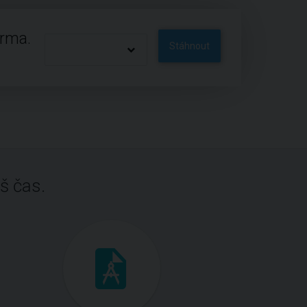
arma.
Stáhnout
š čas.