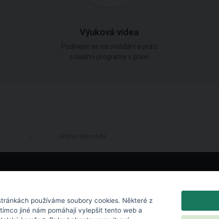
Výuková videa
Podívejte se na ovládání a práci
s našimi programy v praxi.
Online nápověda
LinkedIn
tránkách používáme soubory cookies. Některé z
atímco jiné nám pomáhají vylepšit tento web a