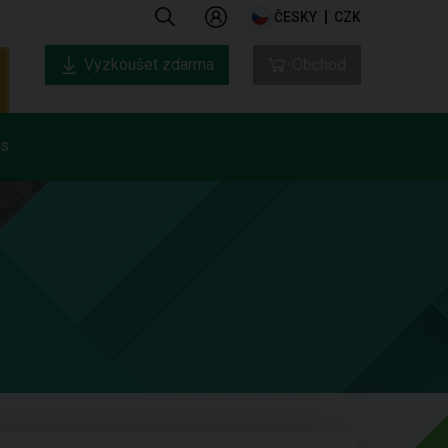
ČESKY
CZK
Vyzkoušet zdarma
Obchod
ás