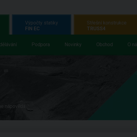
Výpočty statiky
Střešní konstrukce
FIN EC
TRUSS4
dělávání
Podpora
Novinky
Obchod
O n
ne nápověda