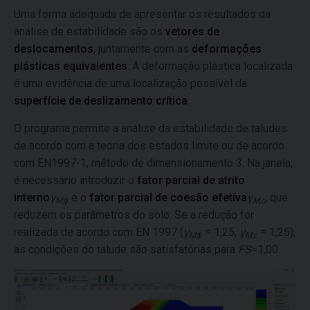
Uma forma adequada de apresentar os resultados da
análise de estabilidade são os
vetores de
deslocamentos
, juntamente com as
deformações
plásticas equivalentes
. A deformação plástica localizada
é uma evidência de uma localização possível da
superfície de deslizamento crítica
.
O programa permite a análise da estabilidade de taludes
de acordo com a teoria dos estados limite ou de acordo
com EN1997-1, método de dimensionamento 3. Na janela,
é necessário introduzir o
fator parcial de atrito
interno
γ
e o
fator parcial de coesão efetiva
γ
, que
M,ϕ
M,c
reduzem os parâmetros do solo. Se a redução for
realizada de acordo com EN 1997 (
γ
= 1,25,
γ
= 1,25),
M,ϕ
M,c
as condições do talude são satisfatórias para
FS
=1,00.