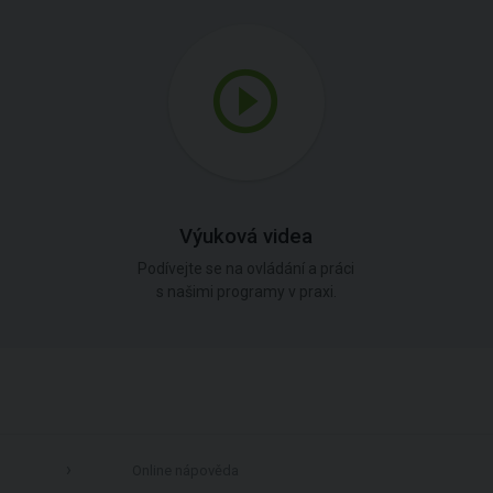
Výuková videa
Podívejte se na ovládání a práci
s našimi programy v praxi.
Online nápověda