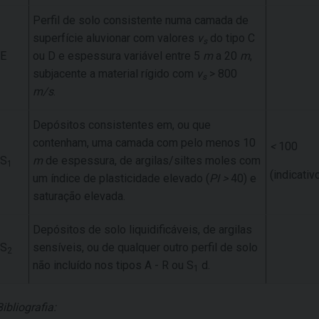
Perfil de solo consistente numa camada de
superfície aluvionar com valores
v
do tipo C
s
E
ou D e espessura variável entre 5
m
a 20
m
,
subjacente a material rígido com
v
> 800
s
m/s
.
Depósitos consistentes em, ou que
contenham, uma camada com pelo menos 10
<
100
S
m
de espessura, de argilas/siltes moles com
1
(indicativ
um índice de plasticidade elevado (
PI >
40) e
saturação elevada.
Depósitos de solo liquidificáveis, de argilas
S
sensíveis, ou de qualquer outro perfil de solo
2
não incluído nos tipos A - R ou S
d.
1
Bibliografia: