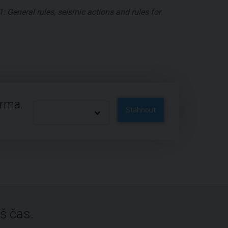
: General rules, seismic actions and rules for
arma.
Stáhnout
š čas.