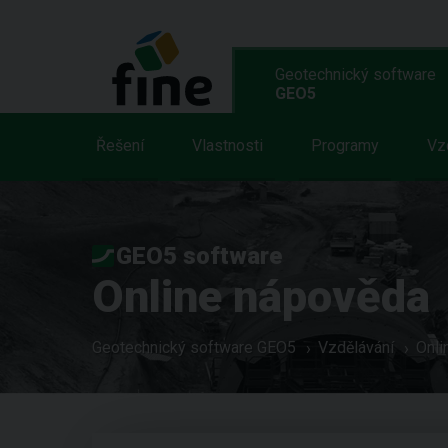
Geotechnický software
GEO5
Řešení
Vlastnosti
Programy
Vz
GEO5 software
Online nápověda
Geotechnický software GEO5
Vzdělávání
Onli