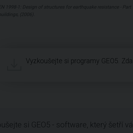
EN 1998-1: Design of structures for earthquake resistance - Part 1
buildings, (2006).
Vyzkoušejte si programy GEO5. Zd
ušejte si GEO5 - software, který šetří vá