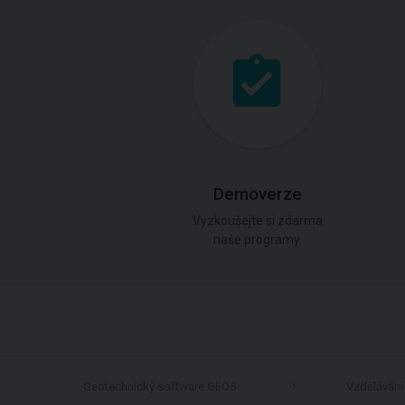
Demoverze
Vyzkoušejte si zdarma
naše programy.
Geotechnický software GEO5
Vzdělávání