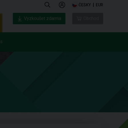
ČESKY
EUR
Vyzkoušet zdarma
Obchod
ás