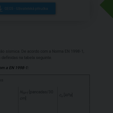
GEO5 - Uživatelská příručka
 ação sísmica. De acordo com a Norma EN 1998-1,
 definidas na tabela seguinte.
com a EN 1998-1:
os
N
[pancadas/30
SPT
c
[
kPa
]
u
cm
]