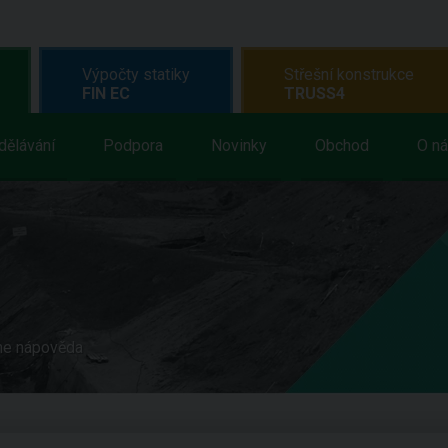
Výpočty statiky
Střešní konstrukce
FIN EC
TRUSS4
dělávání
Podpora
Novinky
Obchod
O n
ne nápověda