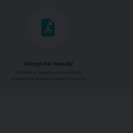
Inženýrské manuály
Stáhněte si manuály s teoretickými
i praktickými ukázkami použití programů.