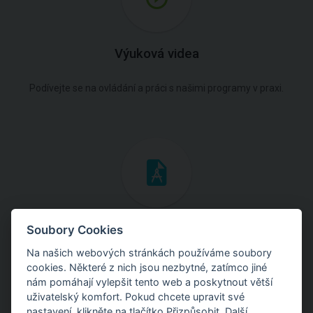
Výuková videa
Podívejte se na ovládání a práci s našimi programy v praxi.
Inženýrské manuály
Soubory Cookies
Na našich webových stránkách používáme soubory
Stáhněte si manuály s teoretickými i praktickými ukázkami
cookies. Některé z nich jsou nezbytné, zatímco jiné
použití programů.
nám pomáhají vylepšit tento web a poskytnout větší
uživatelský komfort. Pokud chcete upravit své
nastavení, klikněte na tlačítko Přizpůsobit. Další