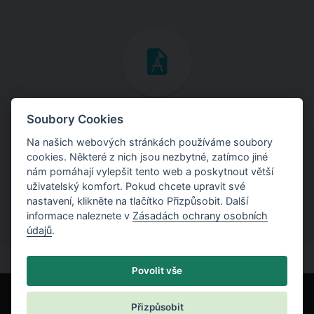
Inženýrské manuály
Soubory Cookies
Na našich webových stránkách používáme soubory
Stáhněte si manuály s teoretickými i praktickými ukázkami
cookies. Některé z nich jsou nezbytné, zatímco jiné
použití programů.
nám pomáhají vylepšit tento web a poskytnout větší
uživatelský komfort. Pokud chcete upravit své
nastavení, klikněte na tlačítko Přizpůsobit. Další
informace naleznete v
Zásadách ochrany osobních
údajů
.
Povolit vše
Přizpůsobit
© Fine spol. s r.o.