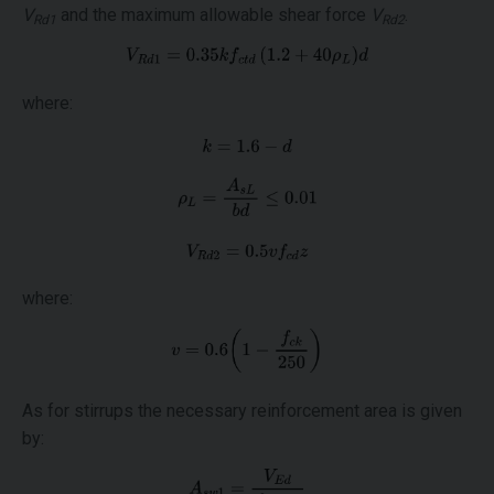
V
and the maximum allowable shear force
V
.
Rd1
Rd2
where:
where:
As for stirrups the necessary reinforcement area is given
by: