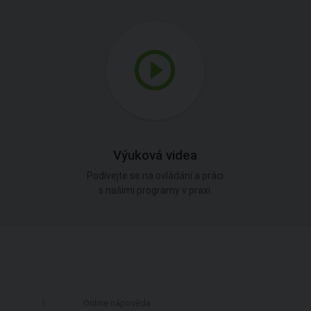
Výuková videa
Podívejte se na ovládání a práci
s našimi programy v praxi.
Online nápověda