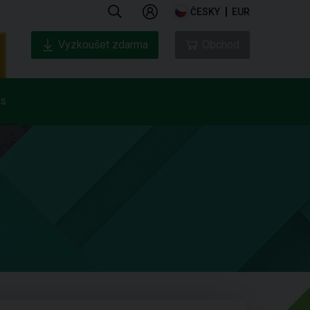
ČESKY
EUR
Vyzkoušet zdarma
Obchod
ás