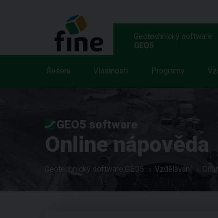
Geotechnický software
GEO5
Řešení
Vlastnosti
Programy
Vz
GEO5 software
Online nápověda
Geotechnický software GEO5
Vzdělávání
Onli