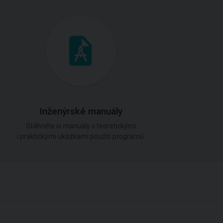
Inženýrské manuály
Stáhněte si manuály s teoretickými
i praktickými ukázkami použití programů.