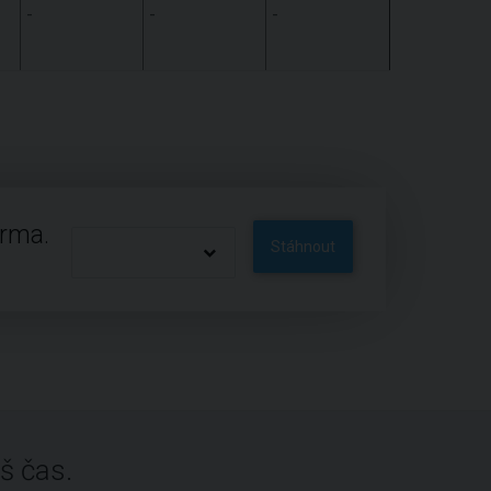
-
-
-
arma.
Stáhnout
š čas.