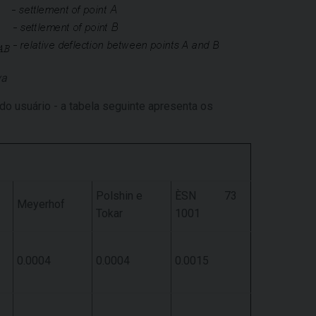
va
do usuário - a tabela seguinte apresenta os
Polshin e
ÈSN 73
Meyerhof
Tokar
1001
0.0004
0.0004
0.0015