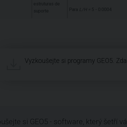
estruturas de
Para
L/H =
5 - 0.0004
suporte
Vyzkoušejte si programy GEO5. Zd
ušejte si GEO5 - software, který šetří vá