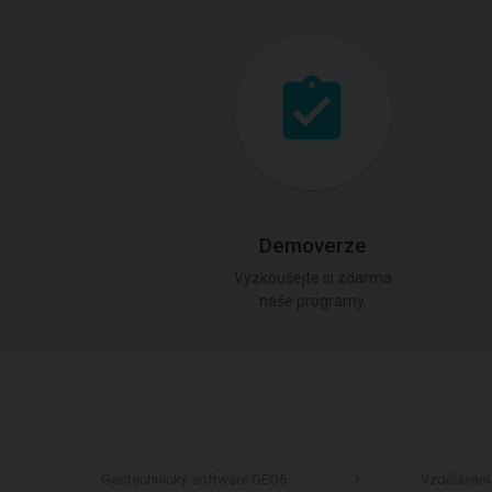
Demoverze
Vyzkoušejte si zdarma
naše programy.
Geotechnický software GEO5
Vzdělávání