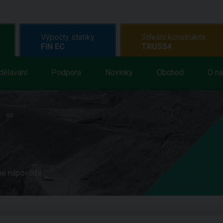
Výpočty statiky
Střešní konstrukce
FIN EC
TRUSS4
dělávání
Podpora
Novinky
Obchod
O n
ne nápověda