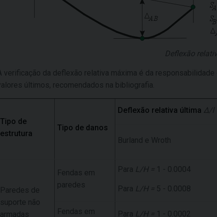
Deflexão relati
A verificação da deflexão relativa máxima é da responsabilidade 
valores últimos, recomendados na bibliografia.
Deflexão relativa última
Δ/l
Tipo de
Tipo de danos
estrutura
Burland e Wroth
Para
L/H =
1 - 0.0004
Fendas em
paredes
Para
L/H =
5 - 0.0008
Paredes de
suporte não
Fendas em
Para
L/H =
1 - 0.0002
armadas