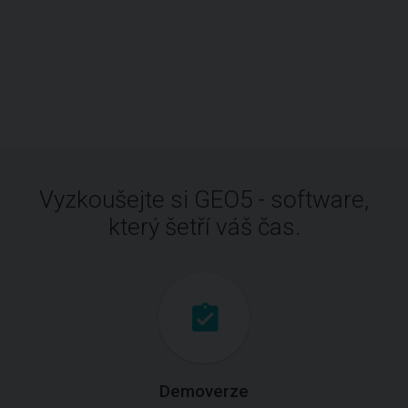
Vyzkoušejte si GEO5 - software,
který šetří váš čas.
Demoverze